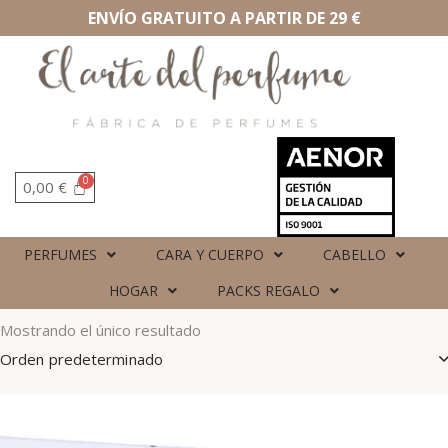
ENVÍO GRATUITO A PARTIR DE 29 €
0,00
€
PERFUMES
CARA Y CUERPO
CABELLO
HOGAR
PACKS REGALO
Mostrando el único resultado