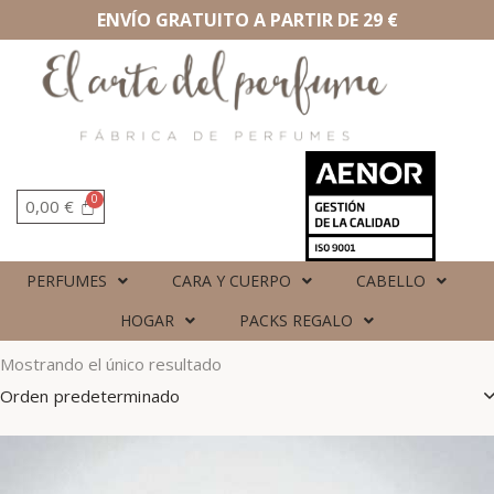
ENVÍO GRATUITO A PARTIR DE 29 €
0,00
€
PERFUMES
CARA Y CUERPO
CABELLO
HOGAR
PACKS REGALO
Mostrando el único resultado