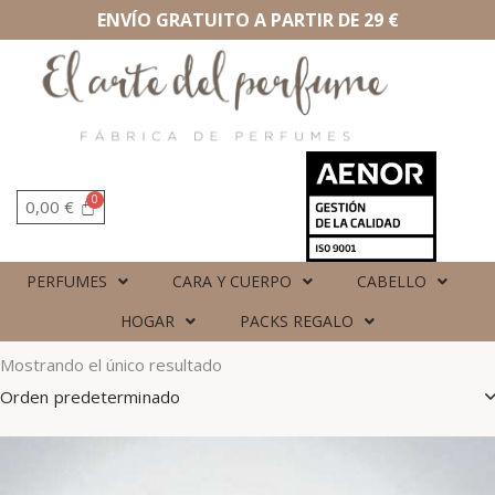
ENVÍO GRATUITO A PARTIR DE 29 €
0,00
€
PERFUMES
CARA Y CUERPO
CABELLO
HOGAR
PACKS REGALO
Mostrando el único resultado