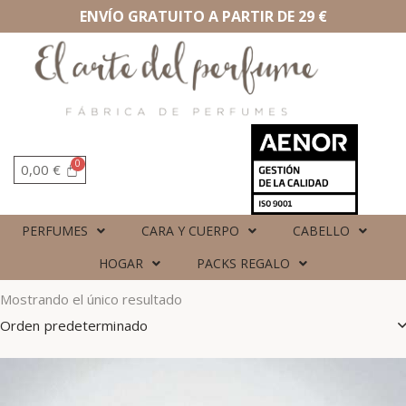
ENVÍO GRATUITO A PARTIR DE 29 €
0,00
€
PERFUMES
CARA Y CUERPO
CABELLO
HOGAR
PACKS REGALO
Mostrando el único resultado