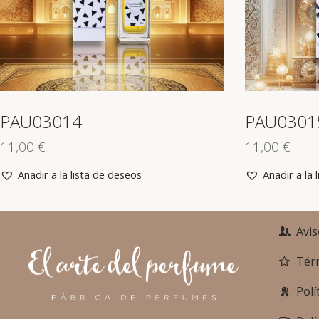
PAU03014
PAU0301
11,00
€
11,00
€
Añadir a la lista de deseos
Añadir a la 
Avis
Tér
Polí