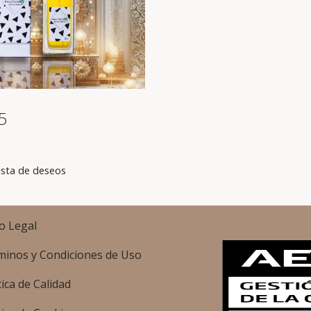
5
lista de deseos
o Legal
minos y Condiciones de Uso
tica de Calidad