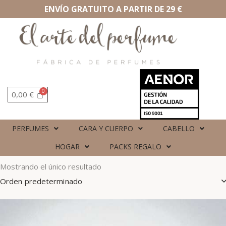
ENVÍO GRATUITO A PARTIR DE 29 €
0,00
€
PERFUMES
CARA Y CUERPO
CABELLO
HOGAR
PACKS REGALO
Mostrando el único resultado