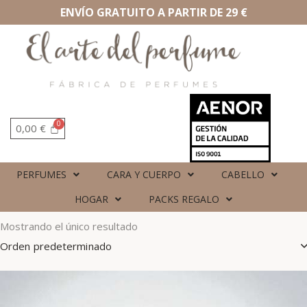
ENVÍO GRATUITO A PARTIR DE 29 €
0,00
€
PERFUMES
CARA Y CUERPO
CABELLO
HOGAR
PACKS REGALO
Mostrando el único resultado