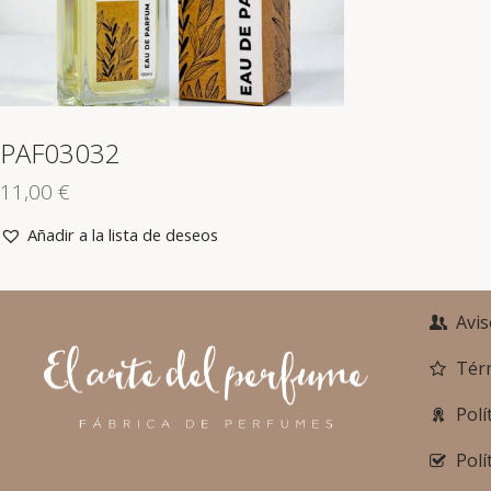
PAF03032
11,00
€
Añadir a la lista de deseos
Avis
Tér
Polí
Polí