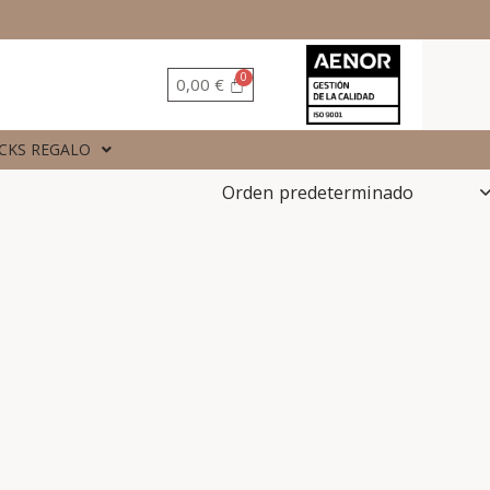
0,00
€
CKS REGALO