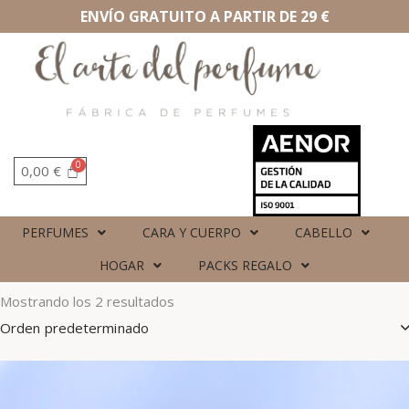
ENVÍO GRATUITO A PARTIR DE 29 €
0,00
€
PERFUMES
CARA Y CUERPO
CABELLO
HOGAR
PACKS REGALO
Mostrando los 2 resultados