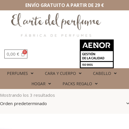
ENVÍO GRATUITO A PARTIR DE 29 €
0,00
€
PERFUMES
CARA Y CUERPO
CABELLO
HOGAR
PACKS REGALO
Mostrando los 3 resultados