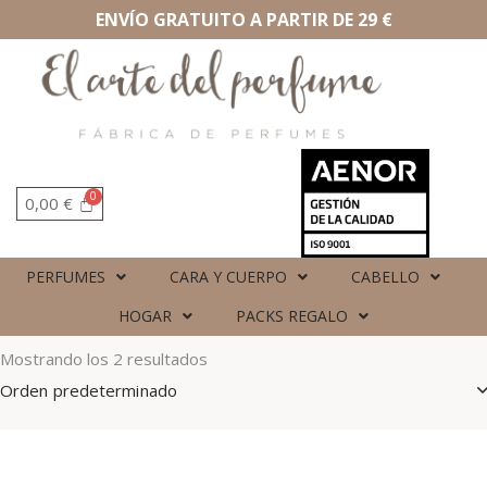
ENVÍO GRATUITO A PARTIR DE 29 €
0,00
€
PERFUMES
CARA Y CUERPO
CABELLO
HOGAR
PACKS REGALO
Mostrando los 2 resultados