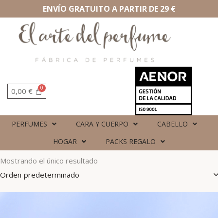
ENVÍO GRATUITO A PARTIR DE 29 €
0,00
€
PERFUMES
CARA Y CUERPO
CABELLO
HOGAR
PACKS REGALO
Mostrando el único resultado