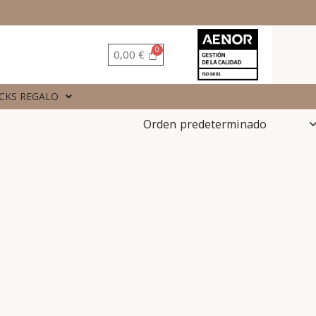
0,00
€
CKS REGALO