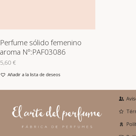
Perfume sólido femenino
aroma Nº:PAF03086
5,60
€
Añadir a la lista de deseos
Avis
Tér
Polí