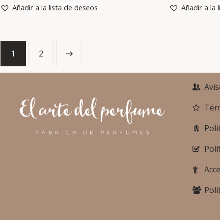
Añadir a la lista de deseos
Añadir a la 
1
→
2
Avis
Tér
Polí
Polí
Acce
Polí