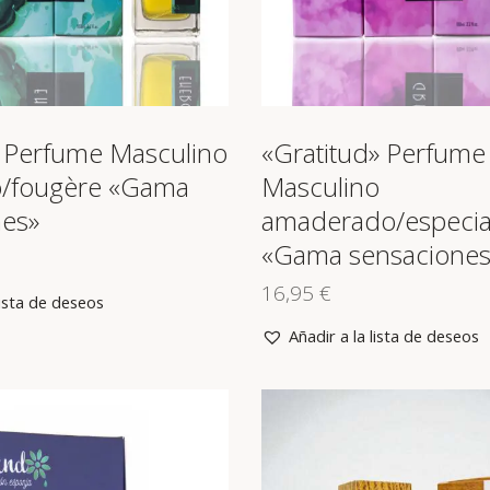
 Perfume Masculino
«Gratitud» Perfume
o/fougère «Gama
Masculino
nes»
amaderado/especi
«Gama sensaciones
16,95
€
lista de deseos
Añadir a la lista de deseos