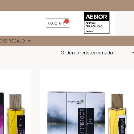
0,00
€
CKS REGALO