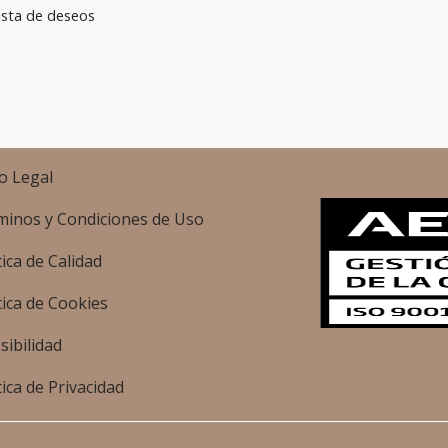
lista de deseos
o Legal
minos y Condiciones de Uso
tica de Calidad
tica de Cookies
sibilidad
tica de Privacidad