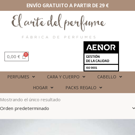
ENVÍO GRATUITO A PARTIR DE 29 €
0,00
€
PERFUMES
CARA Y CUERPO
CABELLO
HOGAR
PACKS REGALO
Mostrando el único resultado