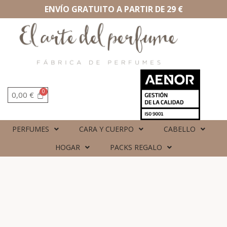
ENVÍO GRATUITO A PARTIR DE 29 €
0,00
€
PERFUMES
CARA Y CUERPO
CABELLO
HOGAR
PACKS REGALO