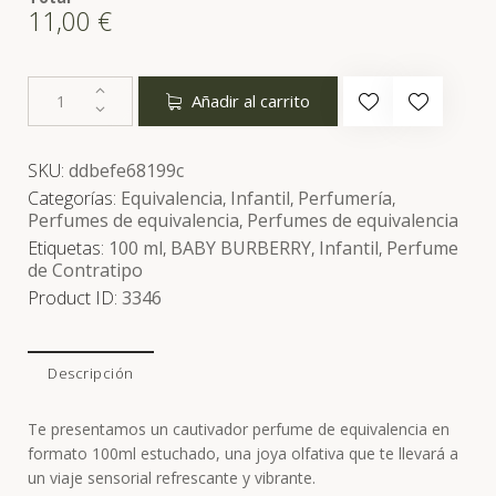
11,00
€
Añadir al carrito
SKU:
ddbefe68199c
Categorías:
Equivalencia
,
Infantil
,
Perfumería
,
Perfumes de equivalencia
,
Perfumes de equivalencia
Etiquetas:
100 ml
,
BABY BURBERRY
,
Infantil
,
Perfume
de Contratipo
Product ID:
3346
Descripción
Te presentamos un cautivador perfume de equivalencia en
formato 100ml estuchado, una joya olfativa que te llevará a
un viaje sensorial refrescante y vibrante.