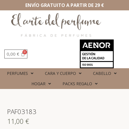
ENVÍO GRATUITO A PARTIR DE 29 €
0,00
€
PERFUMES
CARA Y CUERPO
CABELLO
HOGAR
PACKS REGALO
PAF03183
11,00
€