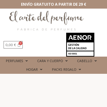
ENVÍO GRATUITO A PARTIR DE 29 €
0,00
€
PERFUMES
CARA Y CUERPO
CABELLO
HOGAR
PACKS REGALO