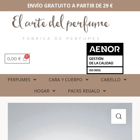
ENVÍO GRATUITO A PARTIR DE 29 €
0,00
€
PERFUMES
CARA Y CUERPO
CABELLO
HOGAR
PACKS REGALO