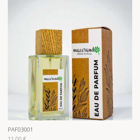
PAF03001
11,00
€