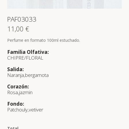
PAF03033
11,00
€
Perfume en formato 100ml estuchado.
Familia Olfativa:
CHIPRE/FLORAL
Salida:
Naranja,bergamota
Corazón:
Rosa,jazmin
Fondo:
Patchouly,vetiver
Total