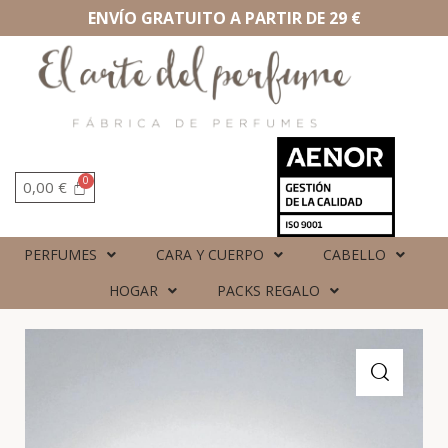
ENVÍO GRATUITO A PARTIR DE 29 €
0,00
€
PERFUMES
CARA Y CUERPO
CABELLO
HOGAR
PACKS REGALO