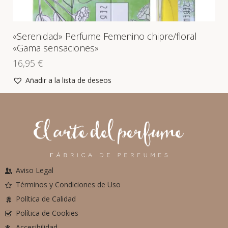
«Serenidad» Perfume Femenino chipre/floral
«Gama sensaciones»
16,95
€
Añadir a la lista de deseos
Aviso Legal
Términos y Condiciones de Uso
Política de Calidad
Política de Cookies
Accesibilidad