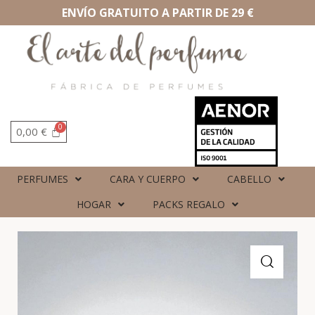
ENVÍO GRATUITO A PARTIR DE 29 €
0,00
€
PERFUMES
CARA Y CUERPO
CABELLO
HOGAR
PACKS REGALO