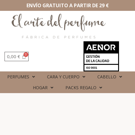
ENVÍO GRATUITO A PARTIR DE 29 €
0,00
€
PERFUMES
CARA Y CUERPO
CABELLO
HOGAR
PACKS REGALO