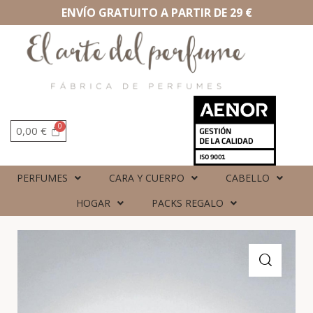
ENVÍO GRATUITO A PARTIR DE 29 €
0,00
€
PERFUMES
CARA Y CUERPO
CABELLO
HOGAR
PACKS REGALO