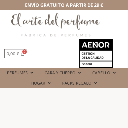
ENVÍO GRATUITO A PARTIR DE 29 €
0,00
€
PERFUMES
CARA Y CUERPO
CABELLO
HOGAR
PACKS REGALO