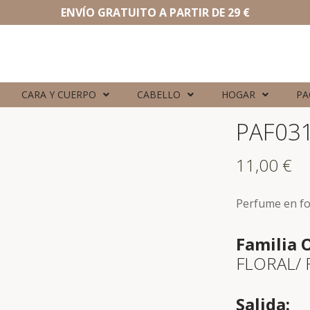
ENVÍO GRATUITO A PARTIR DE 29 €
CARA Y CUERPO
CABELLO
HOGAR
PA
PAF03
11,00
€
Perfume en f
Familia O
FLORAL/ 
Salida: