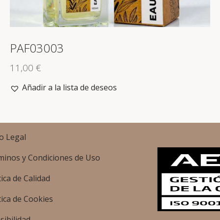
PAF03003
11,00
€
Añadir a la lista de deseos
o Legal
minos y Condiciones de Uso
tica de Calidad
tica de Cookies
sibilidad