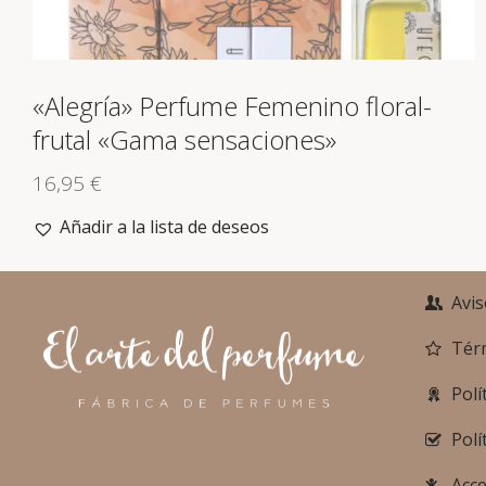
«Alegría» Perfume Femenino floral-
frutal «Gama sensaciones»
16,95
€
Añadir a la lista de deseos
Avis
Tér
Polí
Polí
Acce