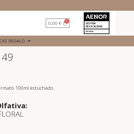
0,00
€
CKS REGALO
149
ormato 100ml estuchado.
lfativa:
FLORAL