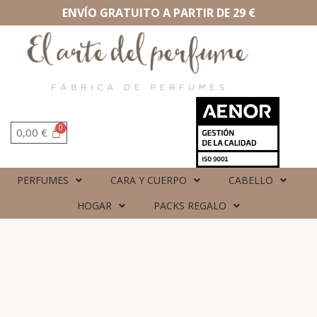
ENVÍO GRATUITO A PARTIR DE 29 €
0,00
€
PERFUMES
CARA Y CUERPO
CABELLO
HOGAR
PACKS REGALO