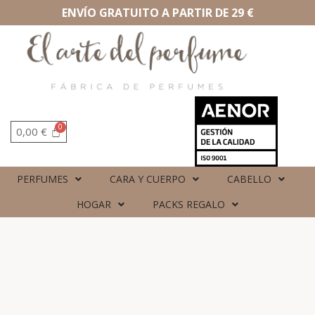
ENVÍO GRATUITO A PARTIR DE 29 €
0,00
€
PERFUMES
CARA Y CUERPO
CABELLO
HOGAR
PACKS REGALO