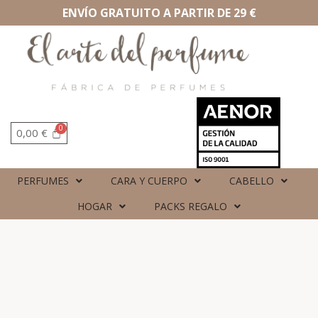
ENVÍO GRATUITO A PARTIR DE 29 €
0,00
€
PERFUMES
CARA Y CUERPO
CABELLO
HOGAR
PACKS REGALO