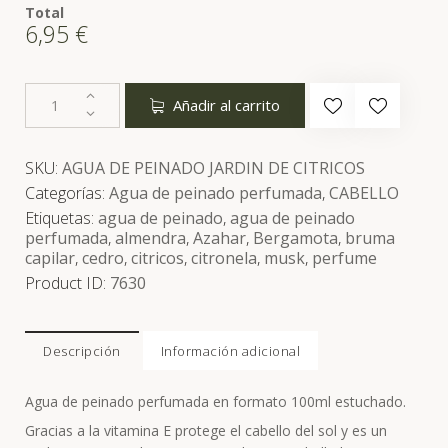
Total
6,95
€
Añadir al carrito
SKU:
AGUA DE PEINADO JARDIN DE CITRICOS
Categorías:
Agua de peinado perfumada
,
CABELLO
Etiquetas:
agua de peinado
,
agua de peinado
perfumada
,
almendra
,
Azahar
,
Bergamota
,
bruma
capilar
,
cedro
,
citricos
,
citronela
,
musk
,
perfume
Product ID:
7630
Descripción
Información adicional
Agua de peinado perfumada en formato 100ml estuchado.
Gracias a la vitamina E protege el cabello del sol y es un